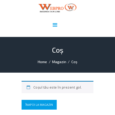
Webpro.ro
Imaginea ta în lume!
HOME
DOMENII
WEBDESIGN
Coș
ADMINISTRARE ȘI
SECURIZARE SITE
Home
Magazin
Coș
PORTOFOLIU
UTILE
CONTACT
Coșul tău este în prezent gol.
ÎNAPOI LA MAGAZIN