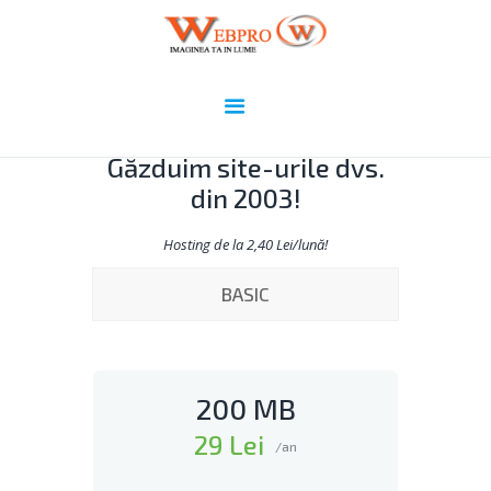
Webpro.ro
Imaginea ta în lume!
HOME
DOMENII
Găzduim site-urile dvs.
WEBDESIGN
din 2003!
ADMINISTRARE ȘI
SECURIZARE SITE
Hosting de la 2,40 Lei/lună!
PORTOFOLIU
BASIC
UTILE
CONTACT
200 MB
29 Lei
/an