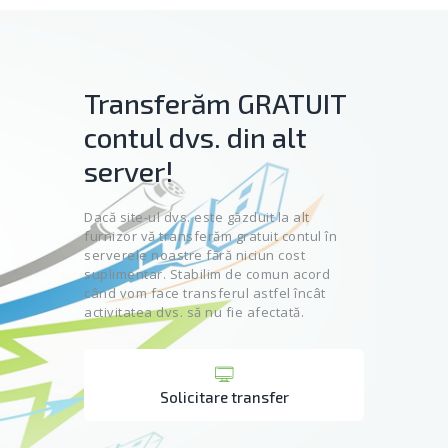
Transferăm GRATUIT
contul dvs. din alt
server!
Dacă site-ul dvs. este găzduit la alt
furnizor vă transferăm gratuit contul în
serverele noastre fără niciun cost
suplimentar. Stabilim de comun acord
când vom face transferul astfel încât
activitatea dvs. să nu fie afectată.
Solicitare transfer