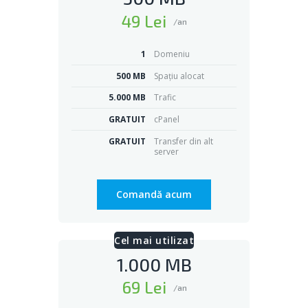
49 Lei
/an
1
Domeniu
500 MB
Spațiu alocat
5.000 MB
Trafic
GRATUIT
cPanel
GRATUIT
Transfer din alt
server
Comandă acum
Cel mai utilizat
1.000 MB
69 Lei
/an