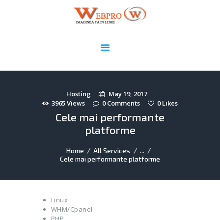
Webpro.ro
Imaginea ta în lume!
HOME
DOMENII
WEBDESIGN
ADMINISTRARE ȘI
Hosting
May 19, 2017
3965
Views
0
Comments
0
Likes
SECURIZARE SITE
Cele mai performante
PORTOFOLIU
platforme
UTILE
CONTACT
Home
All Services
...
Cele mai performante platforme
Linux
WHM/Cpanel
PHP