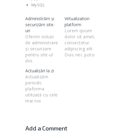
MySQL
Administrăm și
Virtualization
securizăm site-
platform
uri
Lorem ipsum
Oferim soluții
dolor sit amet,
de administrare
consectetur
și securizare
adipiscing elit.
pentru site-ul
Duis nec justo
dvs.
rutrum leo
feugiat
Actualizări la zi
tincidunt.
Actualizăm
periodic
plaforma
utilizată cu cele
mai noi
versiuni.
Add a Comment