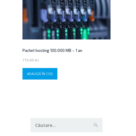
Pachet hosting 100.000 MB – 1 an
715,00
lei
ADAUGĂ ÎN COȘ
Caută
după: