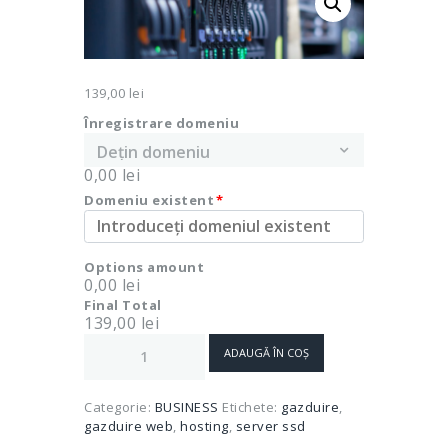
139,00
lei
Înregistrare domeniu
0,00 lei
Domeniu existent
*
Options amount
0,00 lei
Final Total
139,00 lei
Cantitate
ADAUGĂ ÎN COȘ
Pachet
hosting
3.000
Categorie:
BUSINESS
Etichete:
gazduire
,
MB
gazduire web
,
hosting
,
server ssd
-