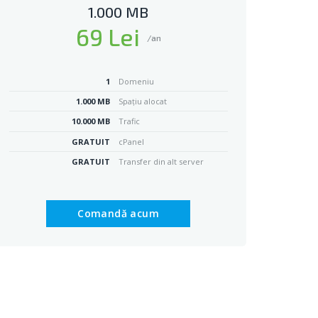
1.000 MB
69 Lei
/an
1
Domeniu
1.000 MB
Spațiu alocat
10.000 MB
Trafic
GRATUIT
cPanel
GRATUIT
Transfer din alt server
Comandă acum