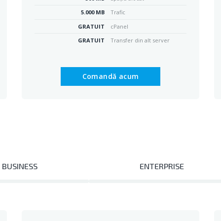
5.000 MB
Trafic
GRATUIT
cPanel
GRATUIT
Transfer din alt server
Comandă acum
BUSINESS
ENTERPRISE