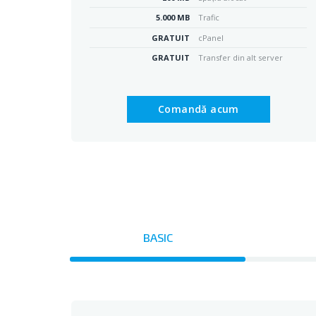
5.000 MB
Trafic
GRATUIT
cPanel
GRATUIT
Transfer din alt server
Comandă acum
BASIC