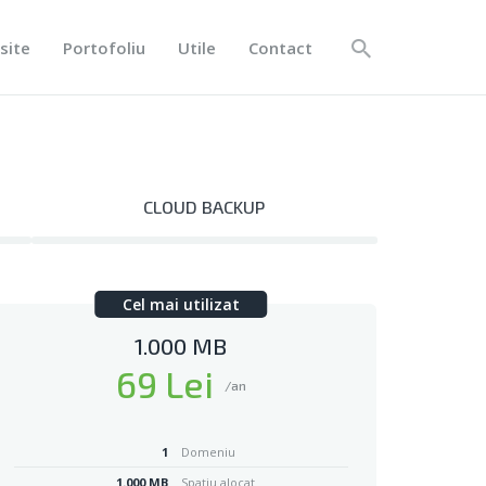
site
Portofoliu
Utile
Contact
CLOUD BACKUP
Cel mai utilizat
1.000 MB
69 Lei
/an
1
Domeniu
1.000 MB
Spațiu alocat