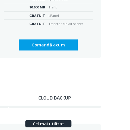
10.000 MB
Trafic
GRATUIT
cPanel
GRATUIT
Transfer din alt server
Comandă acum
CLOUD BACKUP
Cel mai utilizat