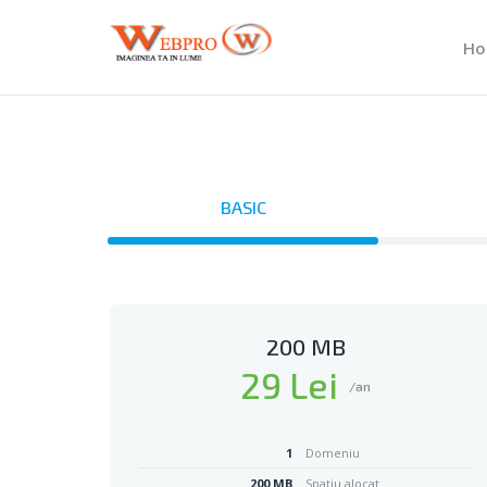
Ho
BASIC
200 MB
29 Lei
/an
1
Domeniu
200 MB
Spațiu alocat