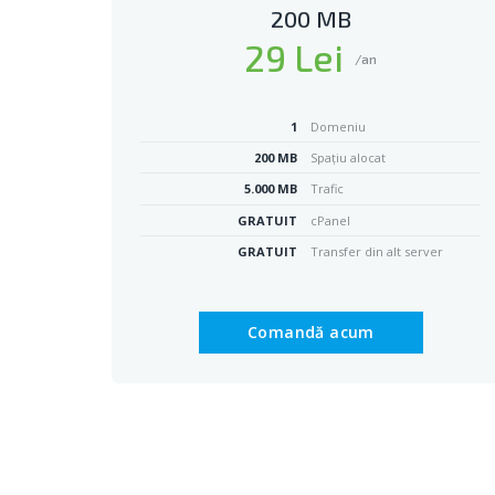
200 MB
29 Lei
/an
1
Domeniu
200 MB
Spațiu alocat
5.000 MB
Trafic
GRATUIT
cPanel
GRATUIT
Transfer din alt server
Comandă acum