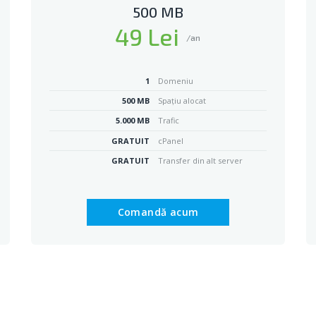
500 MB
49 Lei
/an
1
Domeniu
500 MB
Spațiu alocat
5.000 MB
Trafic
GRATUIT
cPanel
GRATUIT
Transfer din alt server
Comandă acum