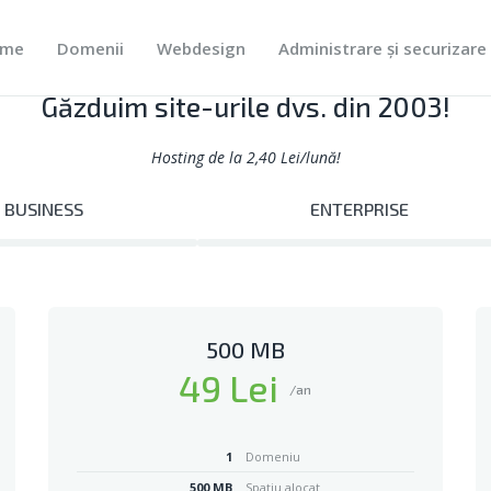
HOME
me
Domenii
Webdesign
Administrare și securizare 
DOMENII
Webpro.ro
Imaginea ta în lume!
Găzduim site-urile dvs. din 2003!
WEBDESIGN
Hosting de la 2,40 Lei/lună!
ADMINISTRARE ȘI
SECURIZARE SITE
BUSINESS
ENTERPRISE
PORTOFOLIU
UTILE
500 MB
CONTACT
49 Lei
/an
1
Domeniu
500 MB
Spațiu alocat