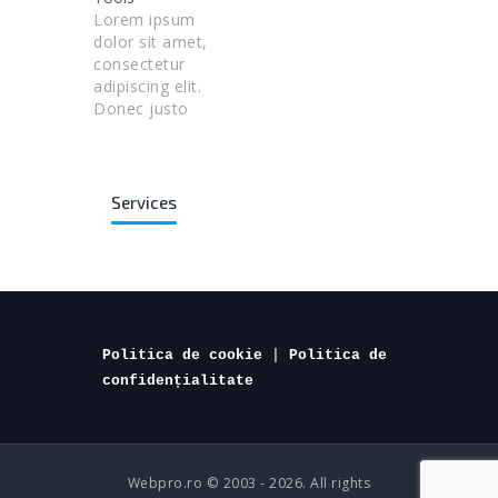
Lorem ipsum
dolor sit amet,
consectetur
adipiscing elit.
Donec justo
accumsan
lobortis.
Services
Politica de cookie
 | 
Politica de 
confidențialitate
Webpro.ro © 2003 - 2026. All rights