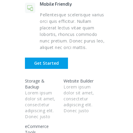
Mobile Friendly
Pellentesque scelerisque varius
orci quis efficitur. Nullam
placerat lectus vitae quam
lobortis, rhoncus commodo
nunc pretium. Donec purus leo,
aliquet nec orci mattis.
Get Started
Storage &
Website Builder
Backup
Lorem ipsum
Lorem ipsum
dolor sit amet,
dolor sit amet,
consectetur
consectetur
adipiscing elit.
adipiscing elit.
Donec justo
Donec justo
accumsan
accumsan
lobortis.
eCommerce
lobortis.
Tools