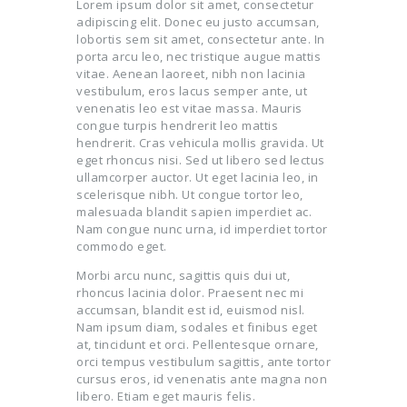
Lorem ipsum dolor sit amet, consectetur
adipiscing elit. Donec eu justo accumsan,
lobortis sem sit amet, consectetur ante. In
porta arcu leo, nec tristique augue mattis
vitae. Aenean laoreet, nibh non lacinia
vestibulum, eros lacus semper ante, ut
venenatis leo est vitae massa. Mauris
congue turpis hendrerit leo mattis
hendrerit. Cras vehicula mollis gravida. Ut
eget rhoncus nisi. Sed ut libero sed lectus
ullamcorper auctor. Ut eget lacinia leo, in
scelerisque nibh. Ut congue tortor leo,
malesuada blandit sapien imperdiet ac.
Nam congue nunc urna, id imperdiet tortor
commodo eget.
Morbi arcu nunc, sagittis quis dui ut,
rhoncus lacinia dolor. Praesent nec mi
accumsan, blandit est id, euismod nisl.
Nam ipsum diam, sodales et finibus eget
at, tincidunt et orci. Pellentesque ornare,
orci tempus vestibulum sagittis, ante tortor
cursus eros, id venenatis ante magna non
libero. Etiam eget mauris felis.