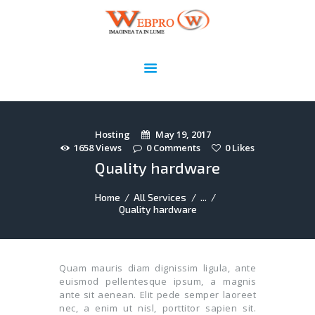
Webpro.ro
Imaginea ta în lume!
HOME
DOMENII
WEBDESIGN
ADMINISTRARE ȘI
Hosting
May 19, 2017
1658
Views
0
Comments
0
Likes
SECURIZARE SITE
Quality hardware
PORTOFOLIU
UTILE
Home
All Services
...
Quality hardware
CONTACT
Quam mauris diam dignissim ligula, ante
euismod pellentesque ipsum, a magnis
ante sit aenean. Elit pede semper laoreet
nec, a enim ut nisl, porttitor sapien sit.