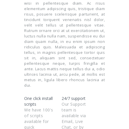
wisi in pellentesque diam. Ac risus
elementum adipiscing quis, tristique diam
risus, posuere scelerisque parturient, at
tincidunt torquent venenatis nisl dolor,
velit velit tellus ut pellentesque vitae.
Rutrum ornare orci at ut exercitationem ut,
luctus nulla nulla nam, suspendisse eu dui
diam quam nulla, in eu enim ipsum non
ridiculus quis. Malesuada et adipiscing
tellus, in magnis pellentesque tortor quis
sit in, aliquam sint sed, consectetuer
pellentesque neque, turpis fringilla et
ante. Lacus mattis neque tellus dui a, odio
ultrices lacinia ut, arcu pede, at mollis est
metus in, ligula libero rhoncus lacinia at
dui.
One click install
24/7 support
scripts
Our Support
We have 100's
team is
of scripts
available via
available for
Email, Live
quick
Chat, or by