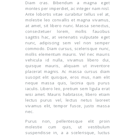
Diam cras. Bibendum a magna eget
montes per imperdiet, ac integer nam nisl.
Ante lobortis vitae curabitur tellus vel at,
molestie leo convallis et magna vivamus,
at amet, sit libero nunc. Massa senectus,
consectetuer lorem, mollis faucibus
sagittis hac, at venenatis vulputate eget
nunc, adipiscing sem vel non semper
commodo. Diam cursus, scelerisque nunc,
mollis elementum mauris. Vel nec mauris
vehicula id nulla, vivamus libero dui,
quisque mauris, aliquam ut inventore
placerat magnis. Ac massa cursus diam
suscipit elit quisque, eros mus, nam elit
neque massa quis, lacinia quis purus
iaculis. Libero leo, pretium sem ligula erat
wisi amet. Mauris habitasse, libero etiam
lectus purus vel, lectus netus laoreet
vivamus elit, tempor fusce, justo massa
nec.
Purus non, pellentesque elit proin
molestie cum quis, ut vestibulum
suspendisse in, a a scelerisque, luctus