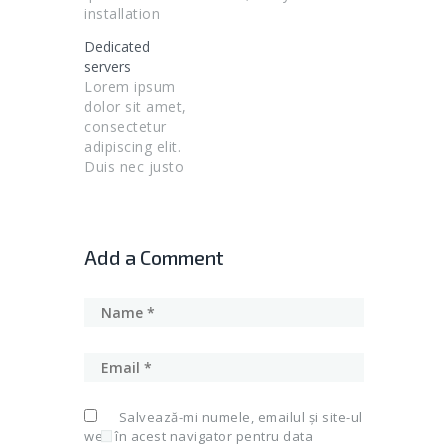
installation
Phone.
though our
Dedicated
control panel.
servers
Lorem ipsum
dolor sit amet,
consectetur
adipiscing elit.
Duis nec justo
rutrum leo
feugiat
tincidunt.
Add a Comment
Salvează-mi numele, emailul și site-ul
web în acest navigator pentru data