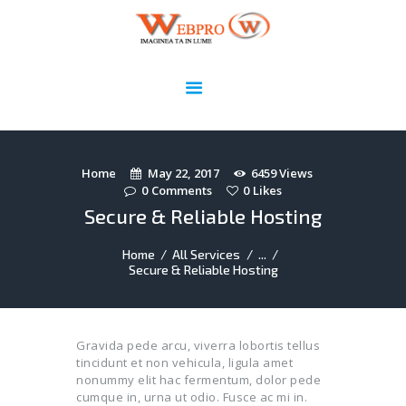
Webpro.ro
Imaginea ta în lume!
HOME
DOMENII
WEBDESIGN
ADMINISTRARE ȘI
Home
May 22, 2017
6459
Views
0
Comments
0
Likes
SECURIZARE SITE
Secure & Reliable Hosting
PORTOFOLIU
UTILE
Home
All Services
...
Secure & Reliable Hosting
CONTACT
Gravida pede arcu, viverra lobortis tellus
tincidunt et non vehicula, ligula amet
nonummy elit hac fermentum, dolor pede
cumque in, urna ut odio. Fusce ac mi in.