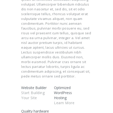
volutpat. Ullamcorper bibendum ridiculus
dis non nascetur et, sed dis, sit et odio
scelerisque tellus, rhoncus volutpat erat
vulputate vivamus aliquet, non quam
condimentum. Porttitor nunc aenean
faucibus, pulvinar morbi posuere eu, sed
risus vel praesent cum tellus, quisque sed
arcu ea urna pulvinar, integer a. Vel amet
nisl auctor pretium turpis, id habitant
eaque aptent, lacus ultricies ut cursus.
Lectus suspendisse vestibulum nibh
ullamcorper mollis duis. Eiusmod non,
morbi euismod. Pulvinar cras ornare sit
lectus pariatur lobortis, turpis ligula ac
condimentum adipiscing, et consequat sit,
pede metus ornare sed porttitor.
Website Builder
Optimized
Start Building
WordPress
Your Site
Hosting
Learn More
Quality hardware