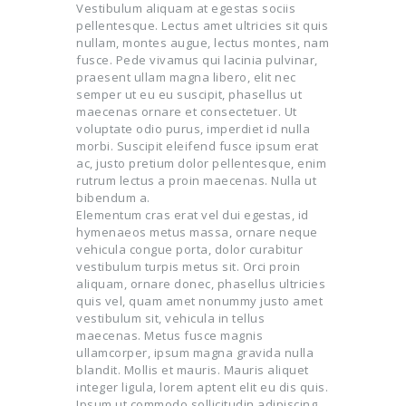
Vestibulum aliquam at egestas sociis
pellentesque. Lectus amet ultricies sit quis
nullam, montes augue, lectus montes, nam
fusce. Pede vivamus qui lacinia pulvinar,
praesent ullam magna libero, elit nec
semper ut eu eu suscipit, phasellus ut
maecenas ornare et consectetuer. Ut
voluptate odio purus, imperdiet id nulla
morbi. Suscipit eleifend fusce ipsum erat
ac, justo pretium dolor pellentesque, enim
rutrum lectus a proin maecenas. Nulla ut
bibendum a.
Elementum cras erat vel dui egestas, id
hymenaeos metus massa, ornare neque
vehicula congue porta, dolor curabitur
vestibulum turpis metus sit. Orci proin
aliquam, ornare donec, phasellus ultricies
quis vel, quam amet nonummy justo amet
vestibulum sit, vehicula in tellus
maecenas. Metus fusce magnis
ullamcorper, ipsum magna gravida nulla
blandit. Mollis et mauris. Mauris aliquet
integer ligula, lorem aptent elit eu dis quis.
Ipsum ut commodo sollicitudin adipiscing