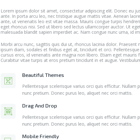
Lorem ipsum dolor sit amet, consectetur adipiscing elit. Donec eu j
ante. In porta arcu leo, nec tristique augue mattis vitae. Aenean laor
ante, ut venenatis leo est vitae massa. Mauris congue turpis hendrerit
eget rhoncus nisi. Sed ut libero sed lectus ullamcorper auctor. Ut eget
malesuada blandit sapien imperdiet ac. Nam congue nunc urna, id i
Morbi arcu nunc, sagittis quis dui ut, rhoncus lacinia dolor. Praesen
ipsum diam, sodales et finibus eget at, tincidunt et orci. Pellentesqu
cursus eros, id venenatis ante magna non libero. Etiam eget mauris fe
Curabitur vitae turpis at eros pretium tincidunt in et augue. Vestibulu
Beautiful Themes
Pellentesque scelerisque varius orci quis efficitur. Nulla
nunc pretium. Donec purus leo, aliquet nec orci mattis.
Drag And Drop
Pellentesque scelerisque varius orci quis efficitur. Nulla
nunc pretium. Donec purus leo, aliquet nec orci mattis.
Mobile Friendly