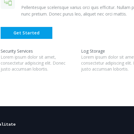
Pellentesque scelerisque varius orci quis efficitur. Nulla
nunc pretium. Donec purus leo, aliquet nec orci mattis.
Get Started
Security Services
Log Storage
Lorem ipsum dolor sit amet,
Lorem ipsum dolor sit ame
consectetur adipiscing elit. Donec
consectetur adipiscing elit
justo accumsan lobortis.
justo accumsan lobortis.
alitate