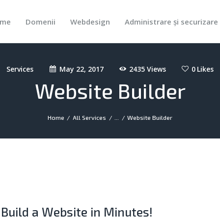
HOME
me
Domenii
Webdesign
Administrare și securizare 
DOMENII
Webpro.ro
Imaginea ta în lume!
WEBDESIGN
Services
May 22, 2017
2435
Views
0
Likes
ADMINISTRARE ȘI
Website Builder
SECURIZARE SITE
PORTOFOLIU
Home
All Services
...
Website Builder
UTILE
CONTACT
Build a Website in Minutes!