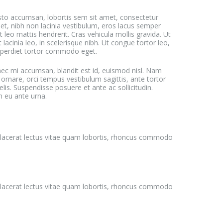
usto accumsan, lobortis sem sit amet, consectetur
eet, nibh non lacinia vestibulum, eros lacus semper
 leo mattis hendrerit. Cras vehicula mollis gravida. Ut
 lacinia leo, in scelerisque nibh. Ut congue tortor leo,
mperdiet tortor commodo eget.
t nec mi accumsan, blandit est id, euismod nisl. Nam
e ornare, orci tempus vestibulum sagittis, ante tortor
lis. Suspendisse posuere et ante ac sollicitudin.
m eu ante urna.
m placerat lectus vitae quam lobortis, rhoncus commodo
m placerat lectus vitae quam lobortis, rhoncus commodo