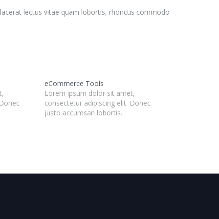
m placerat lectus vitae quam lobortis, rhoncus commodo
eCommerce Tools
t,
Lorem ipsum dolor sit amet,
. Donec
consectetur adipiscing elit. Donec
justo accumsan lobortis.